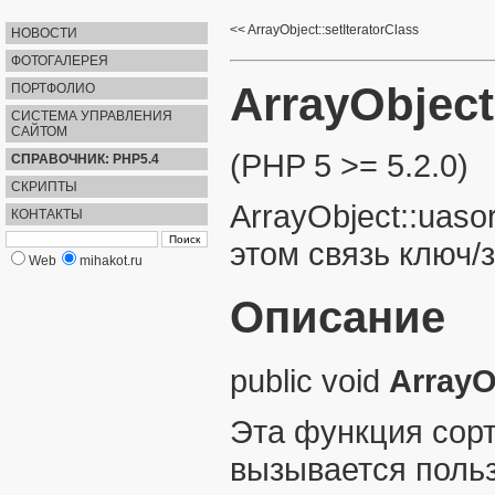
ArrayObject::setIteratorClass
НОВОСТИ
ФОТОГАЛЕРЕЯ
ArrayObject
ПОРТФОЛИО
СИСТЕМА УПРАВЛЕНИЯ
САЙТОМ
(PHP 5 >= 5.2.0)
СПРАВОЧНИК: PHP5.4
СКРИПТЫ
ArrayObject::uasor
КОНТАКТЫ
этом связь ключ/
Web
mihakot.ru
Описание
public
void
ArrayO
Эта функция сорт
вызывается поль