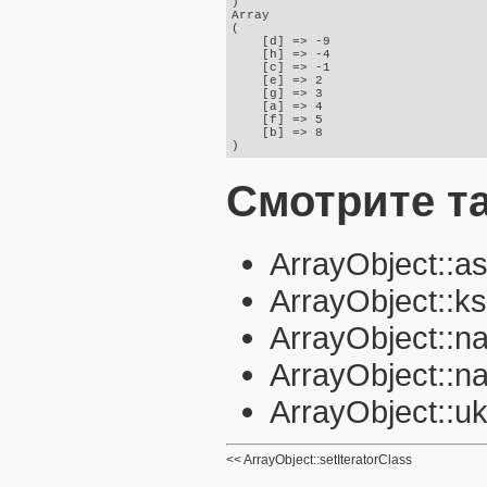
)

Array

(

    [d] => -9

    [h] => -4

    [c] => -1

    [e] => 2

    [g] => 3

    [a] => 4

    [f] => 5

    [b] => 8

Смотрите т
ArrayObject::as
ArrayObject::ks
ArrayObject::na
ArrayObject::na
ArrayObject::uk
ArrayObject::setIteratorClass