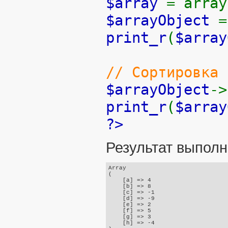
$array
= array
$arrayObject
print_r
(
$array
// Сортировка 
$arrayObject
->
print_r
(
$array
?>
Результат выполн
Array

(

    [a] => 4

    [b] => 8

    [c] => -1

    [d] => -9

    [e] => 2

    [f] => 5

    [g] => 3

    [h] => -4
