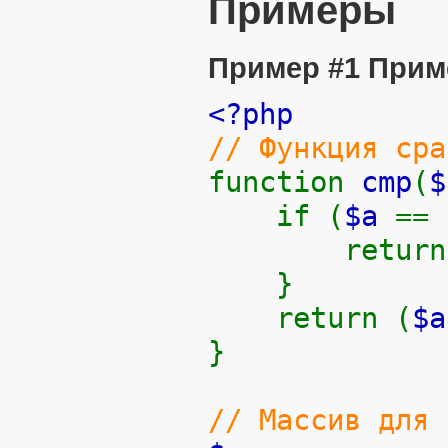
Примеры
Пример #1 Прим
<?php
// Функция сра
function
cmp
(
$
if (
$a
==
retur
}
return (
$
}
// Массив для 