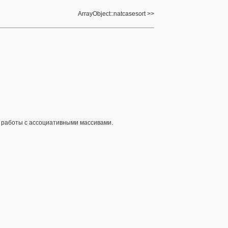
ArrayObject::natcasesort
я работы с ассоциативными массивами.