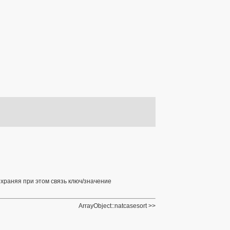
храняя при этом связь ключ/значение
ArrayObject::natcasesort