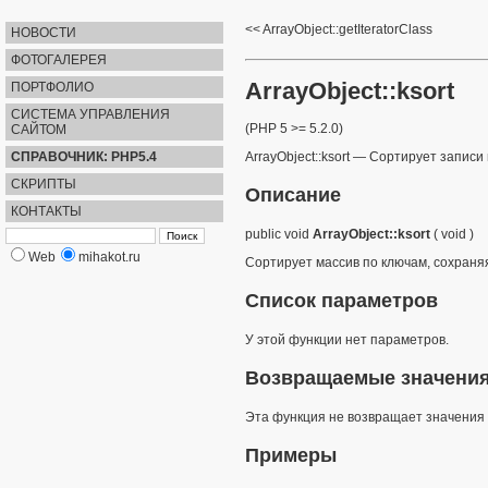
ArrayObject::getIteratorClass
НОВОСТИ
ФОТОГАЛЕРЕЯ
ArrayObject::ksort
ПОРТФОЛИО
СИСТЕМА УПРАВЛЕНИЯ
(PHP 5 >= 5.2.0)
САЙТОМ
СПРАВОЧНИК: PHP5.4
ArrayObject::ksort
—
Сортирует записи
СКРИПТЫ
Описание
КОНТАКТЫ
public
void
ArrayObject::ksort
(
void
)
Web
mihakot.ru
Сортирует массив по ключам, сохраня
Список параметров
У этой функции нет параметров.
Возвращаемые значени
Эта функция не возвращает значения
Примеры