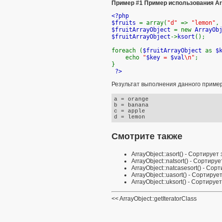
Пример #1 Пример использования
Ar
<?php
$fruits
= array(
"d"
=>
"lemon"
$fruitArrayObject
= new
ArrayOb
$fruitArrayObject
->
ksort
();
foreach (
$fruitArrayObject
as
$
echo
"
$key
=
$val
\n"
;
}
?>
Результат выполнения данного приме
a = orange

b = banana

c = apple

Смотрите также
ArrayObject::asort()
- Сортирует 
ArrayObject::natsort()
- Сортирует
ArrayObject::natcasesort()
- Сорт
ArrayObject::uasort()
- Сортирует
ArrayObject::uksort()
- Сортирует
ArrayObject::getIteratorClass