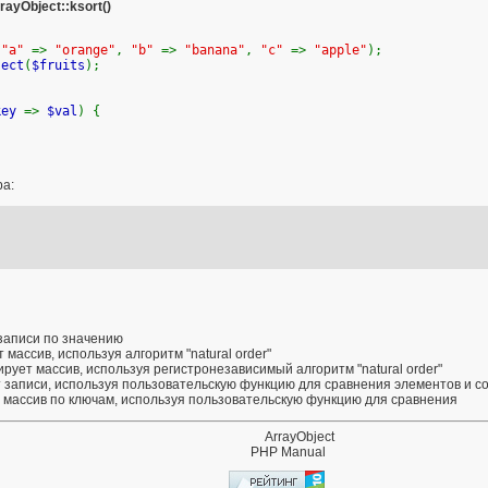
rayObject::ksort()
,
"a"
=>
"orange"
,
"b"
=>
"banana"
,
"c"
=>
"apple"
);
ject
(
$fruits
);
key
=>
$val
) {
ра:
записи по значению
 массив, используя алгоритм "natural order"
ирует массив, используя регистронезависимый алгоритм "natural order"
 записи, используя пользовательскую функцию для сравнения элементов и со
 массив по ключам, используя пользовательскую функцию для сравнения
ArrayObject
PHP Manual