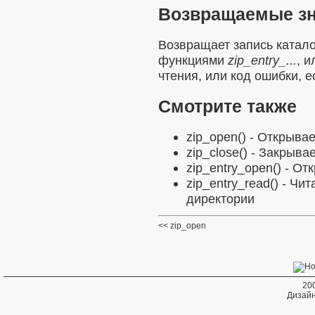
Возвращаемые з
Возвращает запись катал
функциями
zip_entry_...
, 
чтения, или код ошибки, 
Смотрите также
zip_open()
- Открывае
zip_close()
- Закрывае
zip_entry_open()
- Отк
zip_entry_read()
- Чит
директории
zip_open
20
Дизайн