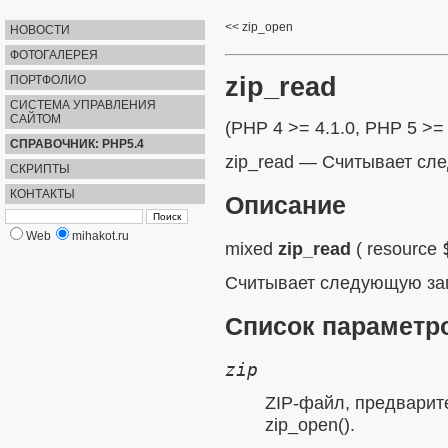
zip_open
НОВОСТИ
ФОТОГАЛЕРЕЯ
zip_read
ПОРТФОЛИО
СИСТЕМА УПРАВЛЕНИЯ
САЙТОМ
(PHP 4 >= 4.1.0, PHP 5 >= 
СПРАВОЧНИК: PHP5.4
zip_read
—
Считывает сле
СКРИПТЫ
КОНТАКТЫ
Описание
Web
mihakot.ru
mixed
zip_read
(
resource
Считывает следующую зап
Список параметр
zip
ZIP-файл, предварит
zip_open()
.