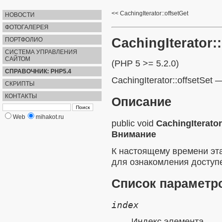
CachingIterator::offsetGet
НОВОСТИ
ФОТОГАЛЕРЕЯ
CachingIterator::
ПОРТФОЛИО
СИСТЕМА УПРАВЛЕНИЯ
САЙТОМ
(PHP 5 >= 5.2.0)
СПРАВОЧНИК: PHP5.4
CachingIterator::offsetSet
СКРИПТЫ
КОНТАКТЫ
Описание
Web
mihakot.ru
public
void
CachingIterator
Внимание
К настоящему времени эт
для ознакомления доступе
Список параметр
index
Индекс элемента.