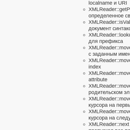
localname и URI
XMLReader::getP
определенное св
XMLReader::isVal
документ синтак
XMLReader::loo
для префикса
XMLReader::move
с заданным име
XMLReader::move
index
XMLReader::move
attribute
XMLReader::mov
родительском эл
XMLReader::moveT
курсора на перв
XMLReader::move
курсора на след
XMLReader::next