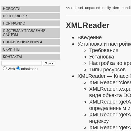
xml_set_unparsed_entity_decl_handl
НОВОСТИ
ФОТОГАЛЕРЕЯ
XMLReader
ПОРТФОЛИО
СИСТЕМА УПРАВЛЕНИЯ
САЙТОМ
Введение
СПРАВОЧНИК: PHP5.4
Установка и настройк
Требования
СКРИПТЫ
Установка
КОНТАКТЫ
Настройка во в
Типы ресурсов
Web
mihakot.ru
XMLReader
— Класс 
XMLReader::clos
XMLReader::exp
виде объекта D
XMLReader::getAt
определённым 
XMLReader::getAt
индексу
XMLReader::getAt