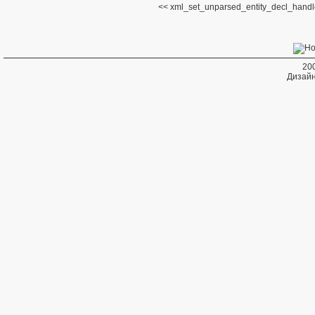
xml_set_unparsed_entity_decl_handl
20
Дизайн