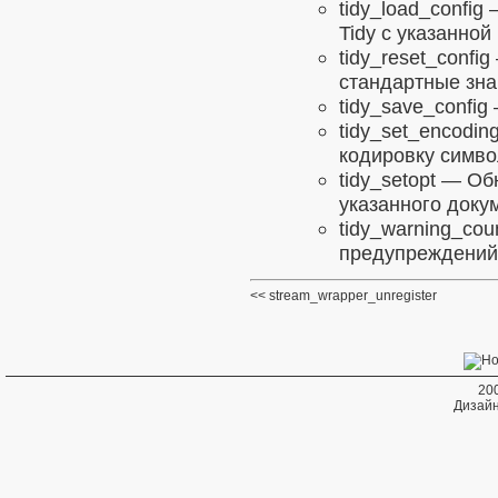
tidy_load_config
—
Tidy с указанной
tidy_reset_config
стандартные зн
tidy_save_config
tidy_set_encodin
кодировку симво
tidy_setopt
— Обн
указанного докум
tidy_warning_cou
предупреждений,
stream_wrapper_unregister
20
Дизайн