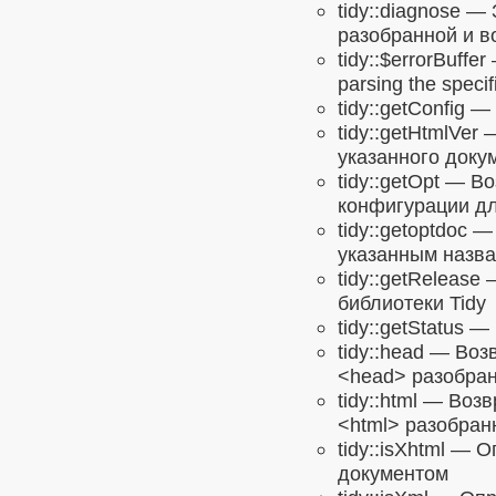
tidy::diagnose
— З
разобранной и в
tidy::$errorBuffer
—
parsing the speci
tidy::getConfig
— 
tidy::getHtmlVer
—
указанного доку
tidy::getOpt
— Воз
конфигурации дл
tidy::getoptdoc
— 
указанным назв
tidy::getRelease
—
библиотеки Tidy
tidy::getStatus
— П
tidy::head
— Возвр
<head> разобран
tidy::html
— Возвр
<html> разобранн
tidy::isXhtml
— Оп
документом