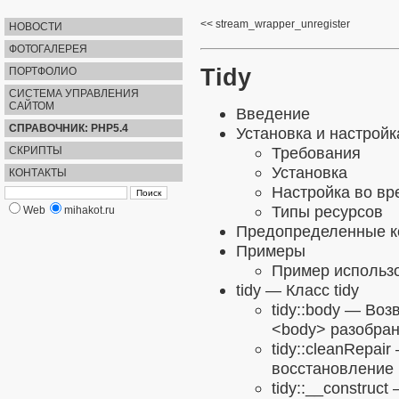
stream_wrapper_unregister
НОВОСТИ
ФОТОГАЛЕРЕЯ
Tidy
ПОРТФОЛИО
СИСТЕМА УПРАВЛЕНИЯ
САЙТОМ
Введение
СПРАВОЧНИК: PHP5.4
Установка и настройк
Требования
СКРИПТЫ
Установка
КОНТАКТЫ
Настройка во в
Типы ресурсов
Web
mihakot.ru
Предопределенные к
Примеры
Пример использо
tidy
— Класс tidy
tidy::body
— Возвр
<body> разобран
tidy::cleanRepair
восстановление 
tidy::__construct
—