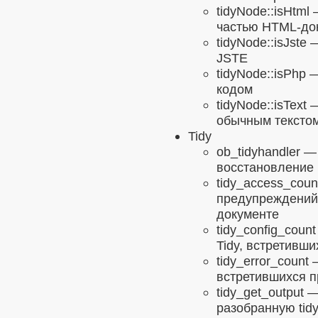
tidyNode::isHtml
—
частью HTML-до
tidyNode::isJste
—
JSTE
tidyNode::isPhp
—
кодом
tidyNode::isText
—
обычным текстом
Tidy
ob_tidyhandler
— 
восстановление
tidy_access_coun
предупреждений 
документе
tidy_config_count
Tidy, встретивш
tidy_error_count
—
встретившихся п
tidy_get_output
— 
разобранную tid