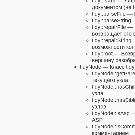
tidy::isXml
— Опре
документом (не
tidy::parseFile
— Р
tidy::parseString
—
tidy::repairFile
— В
возвращает его 
tidy::repairString
—
возможности ко
tidy::root
— Возвр
вершину разобра
tidyNode
— Класс tid
tidyNode::getPare
текущего узла
tidyNode::hasChi
узла
tidyNode::hasSibl
узлов
tidyNode::isAsp
—
ASP
tidyNode::isCom
комментарием